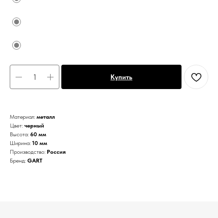
Купить
Материал:
металл
Цвет:
черный
Высота:
60 мм
Ширина:
10 мм
Производство:
Россия
Бренд:
GART