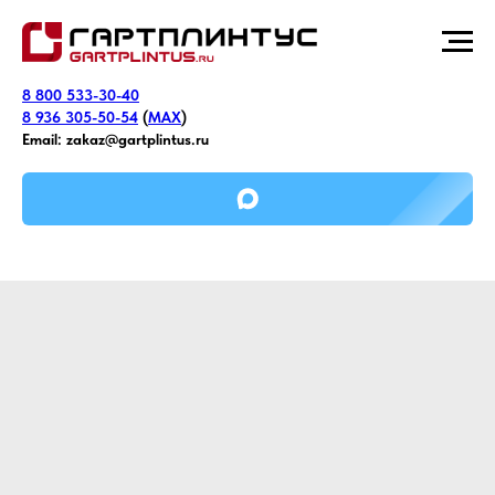
8 800 533-30-40
8 936 305-50-54
(
MAX
)
Email:
zakaz@gartplintus.ru