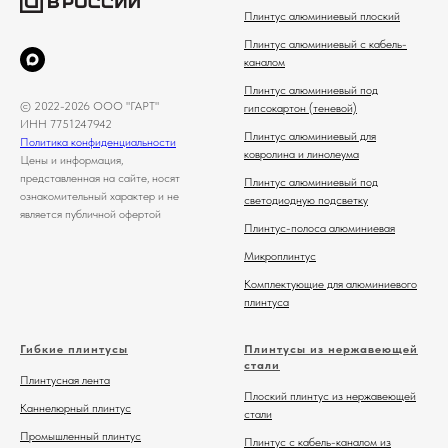
Плинтус алюминиевый плоский
Плинтус алюминиевый с кабель-
каналом
Плинтус алюминиевый под
© 2022-2026 ООО "ГАРТ"
гипсокартон (теневой)
ИНН 7751247942
Плинтус алюминиевый для
Политика конфиденциальности
ковролина и линолеума
Цены и информация,
представленная на сайте, носят
Плинтус алюминиевый под
ознакомительный характер и не
светодиодную подсветку
является публичной офертой
Плинтус-полоса алюминиевая
Микроплинтус
Комплектующие для алюминиевого
плинтуса
Гибкие плинтусы
Плинтусы из нержавеющей
стали
Плинтусная лента
Плоский плинтус из нержавеющей
Каннелюрный плинтус
стали
Промышленный плинтус
Плинтус с кабель-каналом из