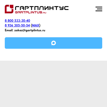
8 800 533-30-40
8 936 305-50-54
(
MAX
)
Email:
zakaz@gartplintus.ru