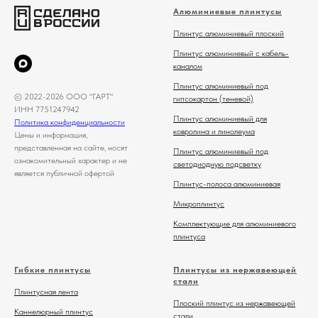
Алюминиевые плинтусы
Плинтус алюминиевый плоский
Плинтус алюминиевый с кабель-
каналом
Плинтус алюминиевый под
© 2022-2026 ООО "ГАРТ"
гипсокартон (теневой)
ИНН 7751247942
Плинтус алюминиевый для
Политика конфиденциальности
ковролина и линолеума
Цены и информация,
представленная на сайте, носят
Плинтус алюминиевый под
ознакомительный характер и не
светодиодную подсветку
является публичной офертой
Плинтус-полоса алюминиевая
Микроплинтус
Комплектующие для алюминиевого
плинтуса
Гибкие плинтусы
Плинтусы из нержавеющей
стали
Плинтусная лента
Плоский плинтус из нержавеющей
Каннелюрный плинтус
стали