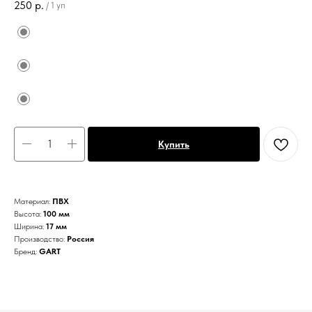
250
р.
/
1 уп
Купить
Материал:
ПВХ
Высота:
100 мм
Ширина:
17 мм
Производство:
Россия
Бренд:
GART