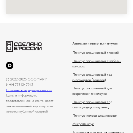
Алюминиевые плинтусы
Плинтус алюминиевый плоский
Плинтус алюминиевый с кабель-
каналом
Плинтус алюминиевый под
© 2022-2026 ООО "ГАРТ"
гипсокартон (теневой)
ИНН 7751247942
Плинтус алюминиевый для
Политика конфиденциальности
ковролина и линолеума
Цены и информация,
представленная на сайте, носят
Плинтус алюминиевый под
ознакомительный характер и не
светодиодную подсветку
является публичной офертой
Плинтус-полоса алюминиевая
Микроплинтус
Комплектующие для алюминиевого