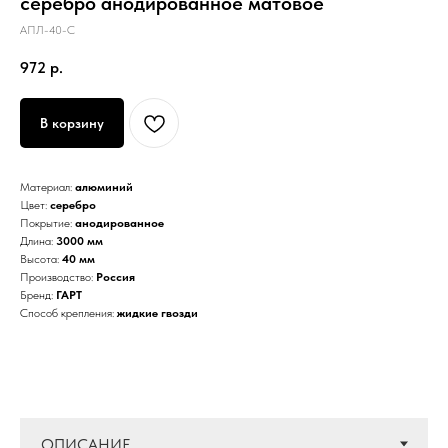
серебро анодированное матовое
АПЛ-40-С
972
р.
В корзину
Материал:
алюминий
Цвет:
серебро
Покрытие:
анодированное
Длина:
3000 мм
Высота:
40 мм
Производство:
Россия
Бренд:
ГАРТ
Способ крепления:
жидкие гвозди