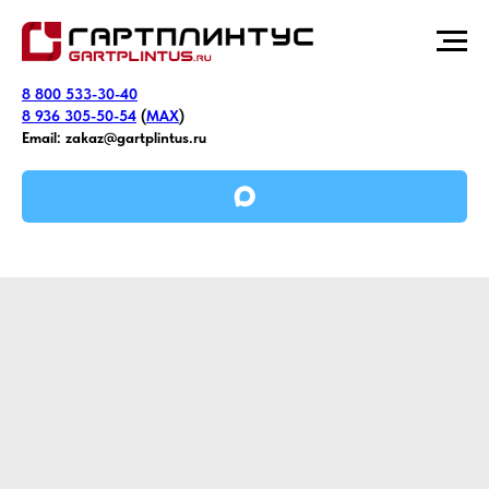
8 800 533-30-40
8 936 305-50-54
(
MAX
)
Email:
zakaz@gartplintus.ru