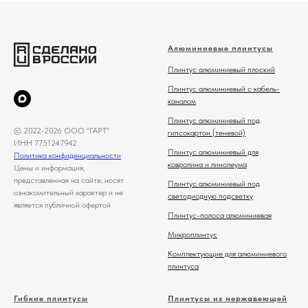
Алюминиевые плинтусы
Плинтус алюминиевый плоский
Плинтус алюминиевый с кабель-
каналом
Плинтус алюминиевый под
© 2022-2026 ООО "ГАРТ"
гипсокартон (теневой)
ИНН 7751247942
Плинтус алюминиевый для
Политика конфиденциальности
ковролина и линолеума
Цены и информация,
представленная на сайте, носят
Плинтус алюминиевый под
ознакомительный характер и не
светодиодную подсветку
является публичной офертой
Плинтус-полоса алюминиевая
Микроплинтус
Комплектующие для алюминиевого
плинтуса
Гибкие плинтусы
Плинтусы из нержавеющей