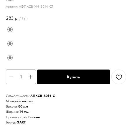
GART
Артикул:
АФПКСВ-УН-8014-С1
283
р.
/
1 уп
Купить
Совместимость:
АПКСВ-8014-С
Материал:
металл
Высота:
80 мм
Ширина:
14 мм
Производство:
Россия
Бренд:
GART