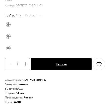
GART
Артикул:
АФПКСВ-С-8014-С1
139
р.
190
р.
/
1 уп
/
1 уп
Купить
Совместимость:
АПКСВ-8014-С
Материал:
металл
Высота:
80 мм
Ширина:
14 мм
Производство:
Россия
Бренд:
GART