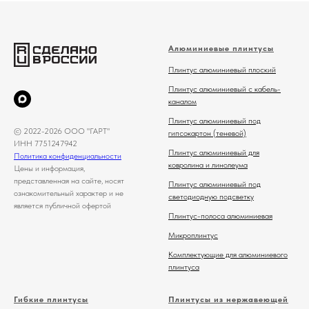
Алюминиевые плинтусы
Плинтус алюминиевый плоский
Плинтус алюминиевый с кабель-
каналом
Плинтус алюминиевый под
© 2022-2026 ООО "ГАРТ"
гипсокартон (теневой)
ИНН 7751247942
Плинтус алюминиевый для
Политика конфиденциальности
ковролина и линолеума
Цены и информация,
представленная на сайте, носят
Плинтус алюминиевый под
ознакомительный характер и не
светодиодную подсветку
является публичной офертой
Плинтус-полоса алюминиевая
Микроплинтус
Комплектующие для алюминиевого
плинтуса
Гибкие плинтусы
Плинтусы из нержавеющей