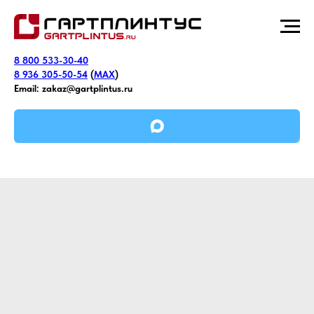
8 800 533-30-40
8 936 305-50-54
(
MAX
)
Email:
zakaz@gartplintus.ru