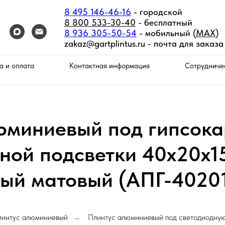
8 495 146-46-16
- городской
8 800 533-30-40
- бесплатный
8 936 305-50-54
- мобильный (
MAX
)
zakaz@gartplintus.ru -
почта для заказа
а и оплата
Контактная информация
Сотрудниче
юминиевый под гипсока
ной подсветки 40х20х
ый матовый (АПГ-4020
линтус алюминиевый
Плинтус алюминиевый под светодиодную
→