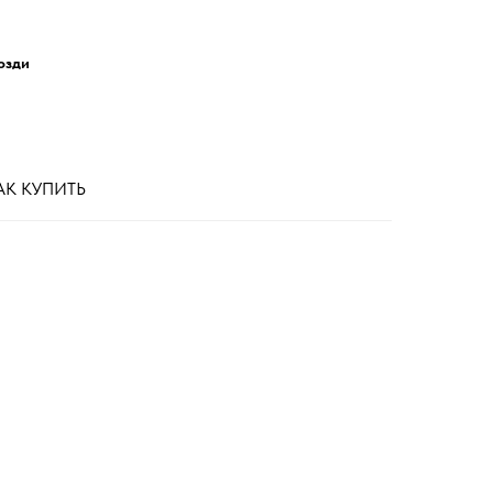
озди
АК КУПИТЬ