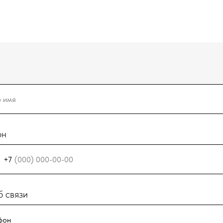
он
+7
 связи