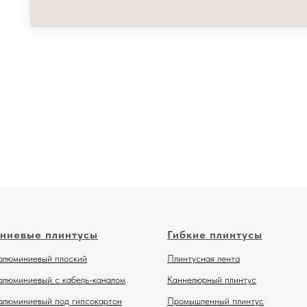
ниевые плинтусы
Гибкие плинтусы
алюминиевый плоский
Плинтусная лента
алюминиевый с кабель-каналом
Каннелюрный плинтус
алюминиевый под гипсокартон
Промышленный плинтус